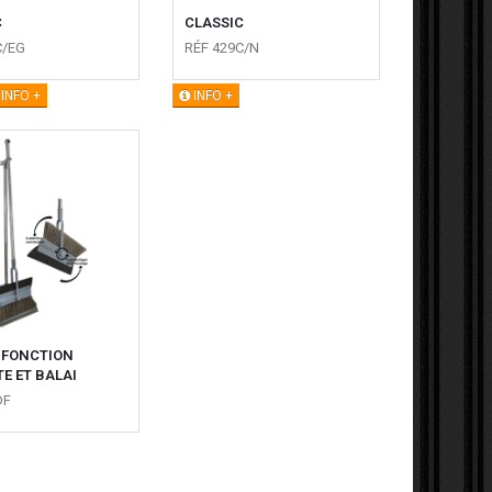
C
CLASSIC
C/EG
RÉF 429C/N
INFO +
INFO +
 FONCTION
E ET BALAI
DF