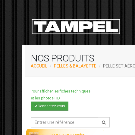
NOS PRODUITS
ACCUEIL
PELLES & BALAYETTE
PELLE SET AÉR
Pour afficher les fiches techniques
et les photos HD
Connectez-vous