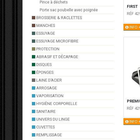
Pince à déchets
FIRST
Porte sac poubelle avec poignée
RÉF 42
BROSSERIE & RACLETTES
MANCHES
INFO 
ESSUYAGE
ESSUYAGE MICROFIBRE
PROTECTION
ABRASIF ET DÉCAPAGE
DISQUES
ÉPONGES
LAINE D’ACIER
ARROSAGE
VAPORISATION
PREM
HYGIÈNE CORPORELLE
RÉF 42
SANITAIRE
UNIVERS DU LINGE
INFO 
CUVETTES
REMPLISSAGE