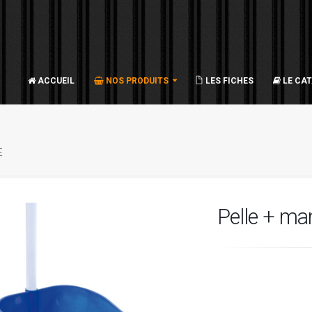
ACCUEIL
NOS PRODUITS
LES FICHES
LE CA
E
Pelle + ma