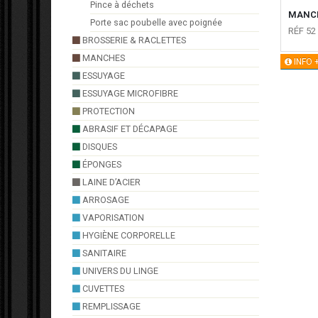
Pince à déchets
MANCH
Porte sac poubelle avec poignée
RÉF 52
BROSSERIE & RACLETTES
MANCHES
INFO 
ESSUYAGE
ESSUYAGE MICROFIBRE
PROTECTION
ABRASIF ET DÉCAPAGE
DISQUES
ÉPONGES
LAINE D’ACIER
ARROSAGE
VAPORISATION
HYGIÈNE CORPORELLE
SANITAIRE
UNIVERS DU LINGE
CUVETTES
REMPLISSAGE