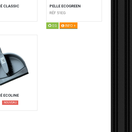
É CLASSIC
PELLE ECOGREEN
RÉF 51EG
EG
INFO +
É ECOLINE
NOUVEAU