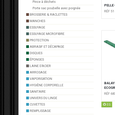
Pince à déchets
PELLE
Porte sac poubelle avec poignée
RÉF 51
BROSSERIE & RACLETTES
MANCHES
ESSUYAGE
ESSUYAGE MICROFIBRE
PROTECTION
ABRASIF ET DÉCAPAGE
DISQUES
ÉPONGES
LAINE D’ACIER
ARROSAGE
VAPORISATION
BALAY
HYGIÈNE CORPORELLE
ECOGR
SANITAIRE
RÉF 68
UNIVERS DU LINGE
CUVETTES
EG
REMPLISSAGE