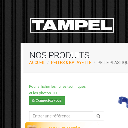
NOS PRODUITS
ACCUEIL
PELLES & BALAYETTE
PELLE PLASTIQ
Pour afficher les fiches techniques
et les photos HD
Connectez-vous